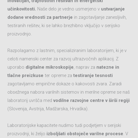
inovacijah, trajnostnih rešitvah in energetski
učinkovitosti.
Naše delo je vedno usmerjeno v
ustvarjanje
dodane vrednosti za partnerje
in zagotavljanje zanesljivih,
testiranih rešitev, ki se lahko brezhibno vključijo v serijsko
proizvodnjo.
Razpolagamo z lastnim, specializiranim laboratorijem, ki je v
celoti namenski center za razvoj ultrazvočnih aplikacij. Z
uporabo
digitalne mikroskopije
, naprav za
natezne in
tlačne preizkuse
ter opreme za
testiranje tesnosti
zagotavljamo empirične dokaze o kakovosti zvara. Zaradi
obsežnega nabora varilnih sistemov in merilne opreme se naš
laboratorij uvršča med
vodilne razvojne centre v širši regiji
(Slovenija, Avstrija, Madžarska, Hrvaška).
Laboratorijske kapacitete nudimo tudi podjetjem v serijski
proizvodnji, ki želijo
izboljšati obstoječe varilne procese
. V