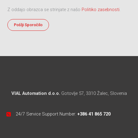
Z oddajo obrazca se strinjate z našo
Politiko zasebnosti
.
VIAL Automation d.o.o.
Gotovlje 57, 3310 Žalec, Slovenia
24/7 Service Support Number:
+386 41 865 720