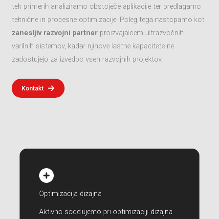
teh primerih analiziramo obstoječe aplikacije ter predlagamo
tehnične in procesne optimizacije. Poleg tega nastopamo kot
zanesljiv razvojni partner
proizvajalcem ultrazvočnih
varilnih sistemov, kadar njihove lastne kapacitete ne
zadostujejo za izvedbo vseh razvojnih projektov.
Kontakt
Optimizacija dizajna
Aktivno sodelujemo pri optimizaciji dizajna