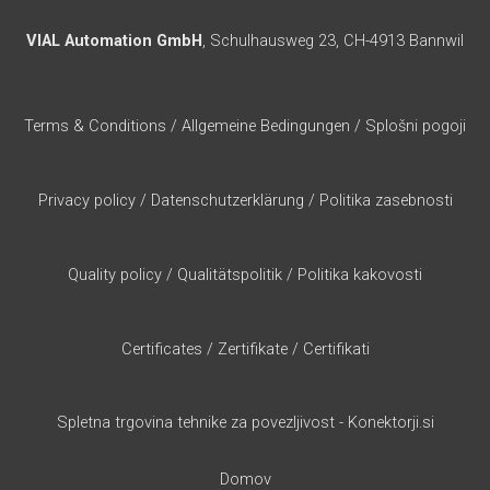
VIAL Automation GmbH
, Schulhausweg 23, CH-4913 Bannwil
Terms & Conditions
/
Allgemeine Bedingungen
/
Splošni pogoji
Privacy policy
/
Datenschutzerklärung
/
Politika zasebnosti
Quality policy
/
Qualitätspolitik
/
Politika kakovosti
Certificates
/
Zertifikate
/
Certifikati
Spletna trgovina tehnike za povezljivost - Konektorji.si
Domov