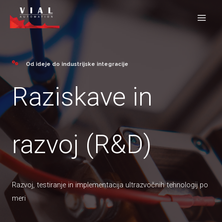
Skip
to
content
Od ideje do industrijske integracije
Raziskave in
razvoj (R&D)
Razvoj, testiranje in implementacija ultrazvočnih tehnologij po
meri