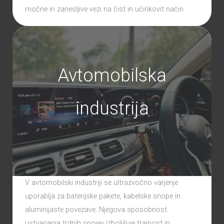
močne in zanesljive vezi na čist in učinkovit način.
Avtomobilska
industrija
V avtomobilski industriji se ultrazvočno varjenje
uporablja za baterijske pakete, kabelske snope in
aluminijaste povezave. Njegova sposobnost
ustvarjanja trdnih spojev izboljšuje trajnost in