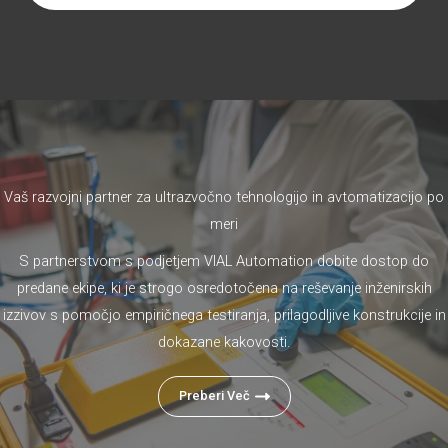
Vaš razvojni partner za ultrazvočno tehnologijo in avtomatizacijo po
meri
S partnerstvom s podjetjem VIAL Automation dobite dostop do
predane ekipe, ki je strogo osredotočena na reševanje inženirskih
izzivov s pomočjo empiričnega testiranja, prilagodljive konstrukcije in
dokazane kakovosti.
Preberi Več