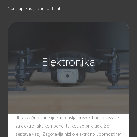
Naše aplikacije v industrijah
Elektronika
Ultrazvočno varjenje zagotavlja brezskrbne povezave
za elektronske komponente, kot so priključki žic in
sestava vezij. Zagotavlja nizko električno upornost ter