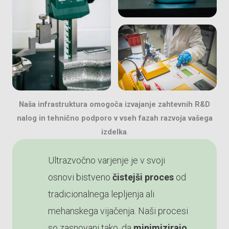
Naša infrastruktura omogoča izvajanje zahtevnih R&D
nalog in tehnično podporo v vseh fazah razvoja vašega
izdelka
.
Ultrazvočno varjenje je v svoji
osnovi bistveno
čistejši proces
od
tradicionalnega lepljenja ali
mehanskega vijačenja. Naši procesi
so zasnovani tako, da
minimizirajo