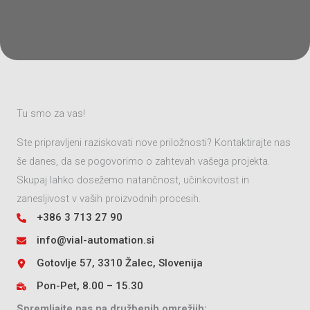
Tu smo za vas!
Ste pripravljeni raziskovati nove priložnosti? Kontaktirajte nas
še danes, da se pogovorimo o zahtevah vašega projekta.
Skupaj lahko dosežemo natančnost, učinkovitost in
zanesljivost v vaših proizvodnih procesih.
+386 3 713 27 90
info@vial-automation.si
Gotovlje 57, 3310 Žalec, Slovenija
Pon-Pet, 8.00 – 15.30
Spremljajte nas na družbenih omrežjih: