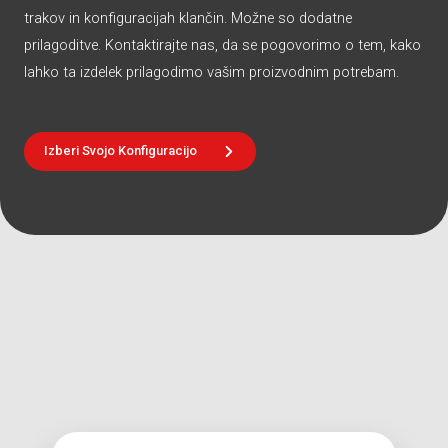
trakov in konfiguracijah klančin. Možne so dodatne
prilagoditve. Kontaktirajte nas, da se pogovorimo o tem, kako
lahko ta izdelek prilagodimo vašim proizvodnim potrebam.
Izberi Svojo Konfiguracijo