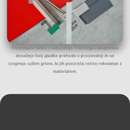
Proizvajalci lahko z vključitvijo Tračnega zalogovnika
dosežejo bolj gladke prehode v proizvodnji in se
izognejo ozkim grlom, ki jih povzroča ročno rokovanje z
materialom.