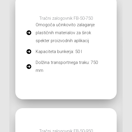
Tračni zalogovnik FB-50-750
Omogoča učinkovito zalaganje
plastičnih materialov za širok
spekter proizvodnih aplikacij
Kapaciteta bunkerja: 50 l
Dolžina transportnega traku: 750
mm
View Product
Tračni zalogovnik FB-50-950