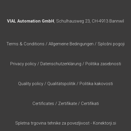
VIAL Automation GmbH
, Schulhausweg 23, CH-4913 Bannwil
Terms & Conditions
/
Allgemeine Bedingungen
/
Splošni pogoji
Privacy policy
/
Datenschutzerklärung
/
Politika zasebnosti
Quality policy
/
Qualitätspolitik
/
Politika kakovosti
Certificates
/
Zertifikate
/
Certifikati
Spletna trgovina tehnike za povezljivost - Konektorji.si