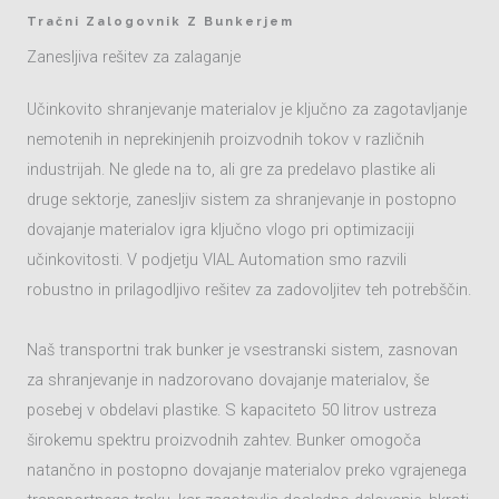
Tračni Zalogovnik Z Bunkerjem
Zanesljiva rešitev za zalaganje
Učinkovito shranjevanje materialov je ključno za zagotavljanje
nemotenih in neprekinjenih proizvodnih tokov v različnih
industrijah. Ne glede na to, ali gre za predelavo plastike ali
druge sektorje, zanesljiv sistem za shranjevanje in postopno
dovajanje materialov igra ključno vlogo pri optimizaciji
učinkovitosti. V podjetju VIAL Automation smo razvili
robustno in prilagodljivo rešitev za zadovoljitev teh potrebščin.
Naš transportni trak bunker je vsestranski sistem, zasnovan
za shranjevanje in nadzorovano dovajanje materialov, še
posebej v obdelavi plastike. S kapaciteto 50 litrov ustreza
širokemu spektru proizvodnih zahtev. Bunker omogoča
natančno in postopno dovajanje materialov preko vgrajenega