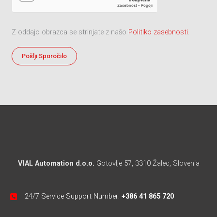
Z oddajo obrazca se strinjate z našo
Politiko zasebnosti
.
VIAL Automation d.o.o.
Gotovlje 57, 3310 Žalec, Slovenia
24/7 Service Support Number:
+386 41 865 720